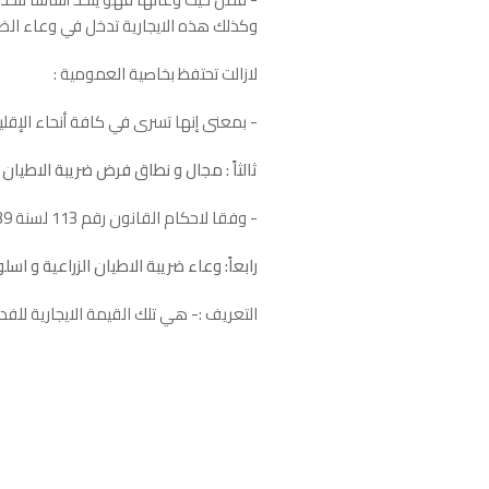
وكذلك هذه الايجارية تدخل في وعاء الضري
لازالت تحتفظ بخاصية العمومية :
- بمعنى إنها تسرى في كافة أنحاء الإقل
ثالثاً : مجال و نطاق فرض ضريبة الاطيان ا
- وفقا لاحكام القانون رقم 113 لسنة 1939 فرضت ضريبة الأطيان الزراعية بنسبة 14% من الإيجار السنوي للأراضي .
رابعاً: وعاء ضريبة الاطيان الزراعية و اس
التعريف :- هي تلك القيمة الايجارية للف