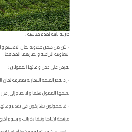
ضريبة ثابتة لمدة مناسبة :
- لأن من ضمن عضوية لجان التقسيم و الت
التعاونية الزراعية و يختارهما المحافظ .
تفرض على دخل و عائها الممولين :
- إذ تقدر القيمة الايجارية بمعرفة لجان ال
يعلمها الممول سلفا و لا تحتاج إلى إقرار م
- فالممولون يشتركون في تقدير وعائها و 
مرتبطة ارتباطا وثيقا بضرائب و رسوم أخرى
- فمن حيث وعائها فهو يتخذ أساسا لتحديد