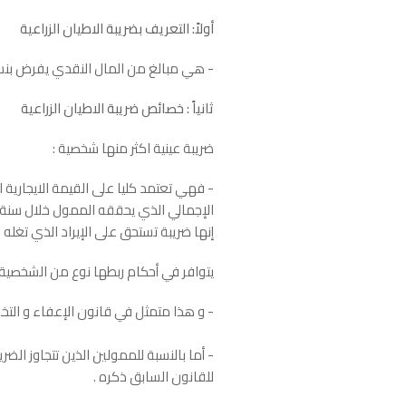
أولاً: التعريف بضريبة الاطيان الزراعية
- هي مبالغ من المال النقدي يفرض بنسبة 14% من القيمة الايجارية للفدان الواحد في السنة و يلتزم ممول المكلفه للأطيان الزراعية بسداده لل
ثانياً : خصائص ضريبة الاطيان الزراعية
ضريبة عينية اكثر منها شخصية :
- فهي تعتمد كليا على القيمة الايجارية 
الإجمالي الذي يحققه الممول خلال سنة ال
إنها ضريبة تستحق على الإيراد الذي تغله ا
يتوافر في أحكام ربطها نوع من الشخصية 
- و هذا متمثل في قانون الإعفاء و التخفيف رقم 370 / 1953 الذي أعفى كل ممول لا تتجاوز ضريبة الأطيان المفروضة 
للقانون السابق ذكره .