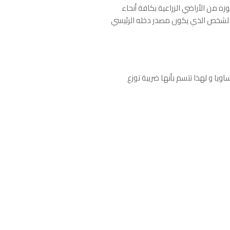
ا يملكه أو يحوزه من الأراضي الزراعية بكافة أنحاء
و "الشخص الذي يكون مصدر دخله الرئيسي
ويا و لهذا تتسم بأنها ضريبة توزع