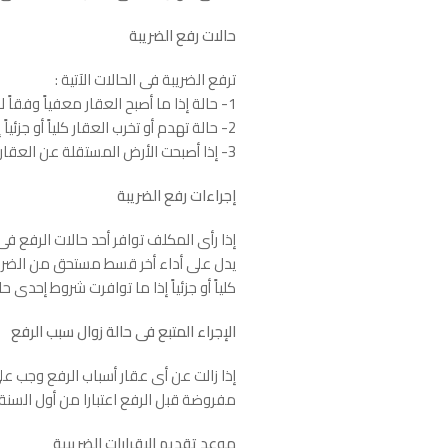
حالات رفع الضريبة
ترفع الضريبة فى الحالات الآتية :
1- حالة إذا ما أصبح العقار معفياً وفقاً للمادة (18) من القانون.
2- حالة تهدم أو تخرب العقار كلياً أو جزئياً إلى درجة تحول دون الانتفاع بالعقار كله أو جزء منه.
3- إذا أصبحت الأرض المستقلة عن العقارات المبنية غير مستغلة.
إجراءات رفع الضريبة
إذا رأى المكلف توافر أحد حالات الرفع ف
يدل على أداء أخر قسط مستحق من الضريبة ق
كلياً أو جزئياً إذا ما توافرت شروط إحدى حا
الإجراء المتبع فى حالة زوال سبب الرفع
إذا زالت عن أى عقار أسباب الرفع وجب على
مفروضة قبل الرفع اعتبارا من أول السنة ا
موعد تقديم الإقرارات الضريبية