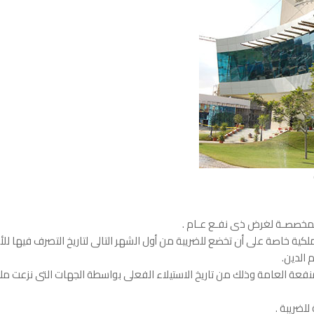
والمخصصـة لغرض ذى نفـع عـام .
كية خاصة على أن تخضع للضريبة من أول الشهر التالى لتاريخ التصرف فيها للأفرا
 الدين.
للمنفعة العامة وذلك من تاريخ الاستيلاء الفعلى بواسطة الجهات التى نزعت ملك
لضريبة .