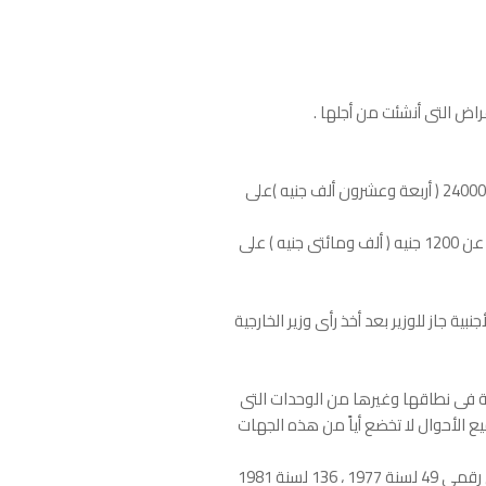
راض التى أنشئت من أجلها .
د - الوحدة العقارية التى يتخذها المكلف سكناً خاصاً رئيسياً له ولأسرته والتى تقل صافى قيمتها الإيجارية السنوية عن 24000 ( أربعة وعشرون ألف جنيه )على
هـ - كل وحدة فى عقار مستعملة فى أغراض تجارية أو صناعية أو إدارية أو مهنية يقل صافى قيمتها الإيجارية السنوية عن 1200 جنيه ( ألف ومائتى جنيه ) على
ة جاز للوزير بعد أخذ رأى وزير الخارجية
ة فى نطاقها وغيرها من الوحدات التى
ع الأحوال لا تخضع أياً من هذه الجهات
كما أبقى القانون الجديد على الإعفاءات المقررة للعقارات المبنية الخاضعة لنظم تحديد الأجرة وفقاً لأحكام القانونين رقمى 49 لسنة 1977 ، 136 لسنة 1981