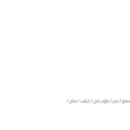
نع / حجر / طوب لبن / خشب / صاج /