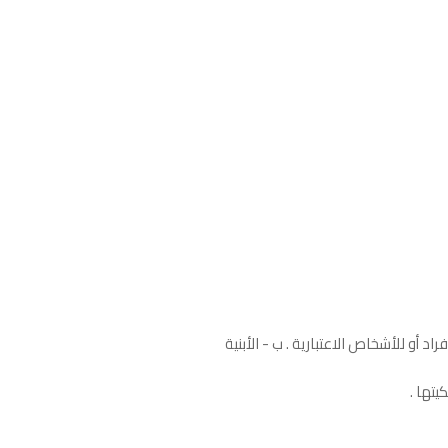
د أو للأشخاص الاعتبارية . ب - الأبنية
يتها .