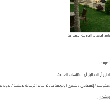
اسا لحساب الضريبة العقارية
متوسط / إقتصادى / شعبى ) ونوعية مادة البناء ( خرسانة مسلحة / طوب مص
 وتشمل :