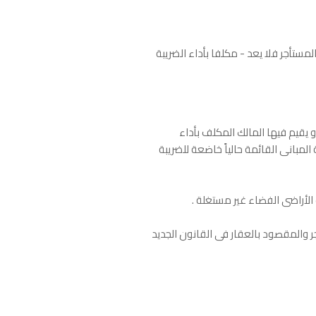
لمستأجر فلا يعد - مكلفا بأداء الضريبة
 يقيم فيها المالك المكلف بأداء
مبانى القائمة حالياً خاضعة للضريبة
 الأراضى الفضاء غير مستغلة .
جر والمقصود بالعقار فى القانون الجديد