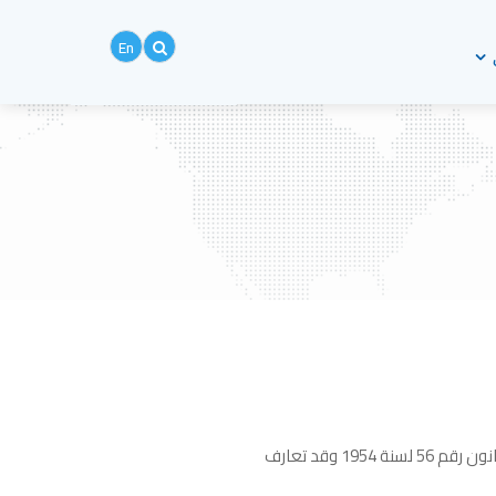
En
القانون رقم 196 لسنة 2008 بشأن الضريبة العقارية لا يفرض ضريبة جديدة ، فهى ضريبة مفروضة بالفعل بموجب القانون رقم 56 لسنة 1954 وقد تعارف