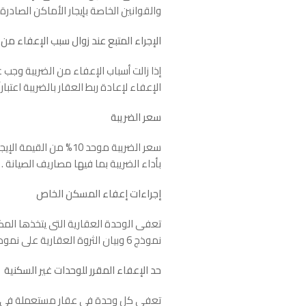
والقوانين الخاصة بإيجار الأماكن الصادرة 
الإجراء المتبع عند زوال سبب الإعفاء من 
إذا زالت أسباب الإعفاء من الضريبة وجب ع
الإعفاء لإعادة ربط العقار بالضريبة اعتباراً
سعر الضريبة
بأداء الضريبة بما فيها مصاريف الصيانة .
إجراءات إعفاء المسكن الخاص
نموذج 6 وبيان الثروة العقارية على نموذج 6 مكرر يتضمن بيان بكافة الوحدات التى يتملكها المكلف أو ينتفع بها على مستوى الجمهورية .
حد الإعفاء المقرر للوحدات غير السكنية
تعفى كل وحدة فى عقار مستعملة فى أغراض تجا