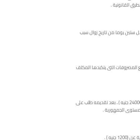
طرق القانونية .
لال ستين يوما من تاريخ زوال سبب
3% مصاريف للسكنى ، 32% لغير السكنى مقابل جميع المصروفات التى يتكبدها المكلف
تعفى الوحدة العقارية التى يتخذها المكلف سكنا رئيسيا له ولأسرته والتى تقل صافى قيمتها الإيجارية السنوية عن ( 24000 جنيه ) ، بعد تقديمه طلب على
نيه ) .