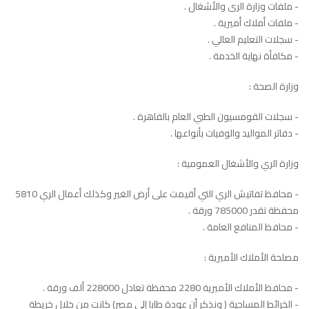
- ملفات وزارة الرى والأشغال .
- ملفات أملاك أميرية .
- سجلات التعليم العالي .
- مكافأة نهاية الخدمة .
وزارة الصحة :
- سجلات القومسيون الطبي العام بالقاهرة .
- دفاتر المواليد والوفيات بأنواعها .
وزارة الري والأشغال العمومية :
- محافظ تفاتيش الري التي أقيمت على أرض الغير وكذلك أعمال الري 5810
محفظة تقدر 785000 ورقة .
- محافظ المنافع العامة .
مصلحة الأملاك الأميرية :
- محافظ الأملاك الأميرية 2280 محفظة تعادل 228000 ألف ورقة .
- الخرائط المساحية ( ونذكر أن عودة طابا إلى مصر) كانت من خلال خريطة