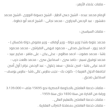
- ملفات علماء الأزهر :
الإمام محمد عبده - الشيخ حسن الطيار - الشيخ حسونة النووى -الشيخ محمد
دهشور - عبد الرحمن البحراوى - محمد نجاتى - الشيخ احمد أبو خطوة .
- ملفات السياسين :
محمد علوبة باشا ( وزير دولة - وزير أوقاف - وزير مفوض دولة باكستان ) -
احمد زيور - اسماعيل صدقى - محمود فهمى النقراشى - محمد محمود
باشا - محمد صفوت - احمد مظلوم - عدلى يكن - على ماهر - مكرم عبيد -
محمد توفيق نسيم - حامد سرى - اسماعيل سرى - محمد طلعت حرب -
احمد عرابى باشا - امين عثمان - سعد زغلول - عبد الرحمن عزام ( أول أمين
لجامعة الدول العربية ) - كلوت بك - نجيب بطرس غالى باشا - بطرس يوسف -
اسماعيل صديق .
- ملفات خدمة العاملين بالحكومة المصرية نحو 15695 ملف = 3.139.000
ورقة من الفترة من سنة 1830 حتى سنة 1959 .
- ملفات خدمة العاملين بالتعليم العالى .
- ملفات خدمة العاملين بمصلحة الضرائب العقارية .