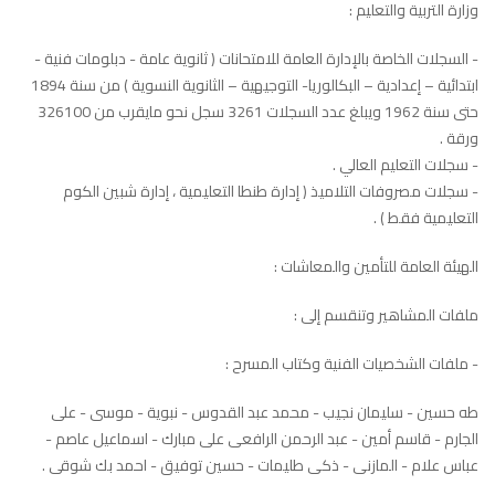
وزارة التربية والتعليم :
- السجلات الخاصة بالإدارة العامة للامتحانات ( ثانوية عامة - دبلومات فنية -
ابتدائية – إعدادية – البكالوريا- التوجيهية – الثانوية النسوية ) من سنة 1894
حتى سنة 1962 ويبلغ عدد السجلات 3261 سجل نحو مايقرب من 326100
ورقة .
- سجلات التعليم العالي .
- سجلات مصروفات التلاميذ ( إدارة طنطا التعليمية ، إدارة شبين الكوم
التعليمية فقط ) .
الهيئة العامة للتأمين والمعاشات :
ملفات المشاهير وتنقسم إلى :
- ملفات الشخصيات الفنية وكتاب المسرح :
طه حسين - سليمان نجيب - محمد عبد القدوس - نبوية - موسى - على
الجارم - قاسم أمين - عبد الرحمن الرافعى على مبارك - اسماعيل عاصم -
عباس علام - المازنى - ذكى طليمات - حسين توفيق - احمد بك شوقى .