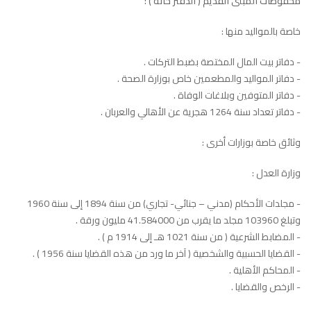
محفوظات المبنى القديم ( الدفتر خانة ) :
خاصة بالمواليد منها :
- دفاتر بيت المال المختصة بضبط التركات .
- دفاتر المواليد والمطعمين خاص بوزارة الصحة .
- دفاتر المتوفين وبلاغات الوفاة .
- دفاتر تعداد سنة 1264 هجرية عن الأهالي والعربان .
وثائق خاصة بوزارات أخرى :
وزارة العدل :
- مجلدات الأحكام (مدني – جنائي- تجاري) من سنة 1894 إلى سنة 1960
وتبلغ 103960 مجلد ما يقرب من 41.584000 مليون ورقة .
- المضابط الشرعية ( من سنة 1021 هـ إلى 1914 م ) .
- القضايا الحسبية والشخصية ( آخر ما ورد من هذه القضايا سنة 1956 ) .
- المحاكم الأهلية .
- الرخص والقضايا .