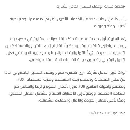
-تقديم طلبات الإعفاء للسكن الخاص للأسرة.
يأتي ذلك إلى جانب عدد من الخدمات الأخرى التي تم تصميمها لتوفير تجربة
أكثر سهولة ومرونة.
يُعد التطبيق أول منصة محمولة متكاملة للضرائب العقارية في مصر، حيث
يوفر للمواطنين قناة رقمية موحدة وآمنة لإنجاز معاملاتهم والاستفادة من
التسهيلات الجديدة التي أعلنتها وزارة المالية، بما يدعم جهود الدولة في تعزيز
التحول الرقمي وتحسين جودة الخدمات المقدمة للمواطنين.
تولت فرق العمل بشركة «إى. تاكس» تطوير وتنفيذ التطبيق الإلكتروني، بدءًا
من تحليل المتطلبات وتصميم رحلة المستخدم وتجربة الاستخدام (UX)،
وتصميم واجهات التطبيق (UI)، مرورًا بأعمال التطوير والربط والتكامل مع
الأنظمة المختلفة، ووصولًا إلى الاختبارات الفنية والتشغيل الفعلي للتطبيق،
وفقًا لأعلى معايير الجودة والأمان والكفاءة التشغيلية.
مصراوى 16/06/2026