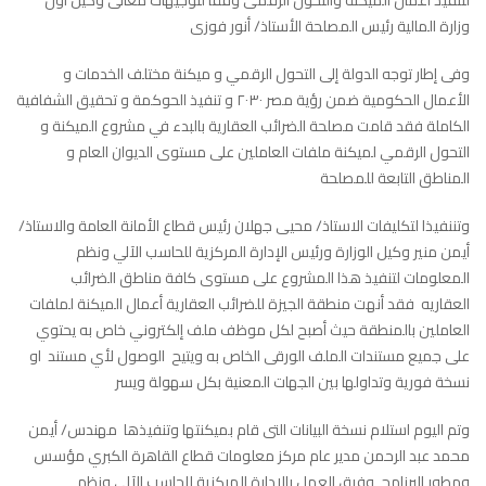
وزارة المالية رئيس المصلحة الأستاذ/ أنور فوزى
وفى إطار توجه الدولة إلى التحول الرقمي و ميكنة مختلف الخدمات و
الأعمال الحكومية ضمن رؤية مصر ٢٠٣٠ و تنفيذ الحوكمة و تحقيق الشفافية
الكاملة فقد قامت مصلحة الضرائب العقارية بالبدء في مشروع الميكنة و
التحول الرقمي لميكنة ملفات العاملين على مستوى الديوان العام و
المناطق التابعة للمصلحة
وتننفيذا لتكليفات الاستاذ/ محيى جهلان رئيس قطاع الأمانة العامة والاستاذ/
أيمن منير وكيل الوزارة ورئيس الإدارة المركزية للحاسب الآلي ونظم
المعلومات لتنفيذ هذا المشروع على مستوى كافة مناطق الضرائب
العقاريه فقد أنهت منطقة الجيزة للضرائب العقارية أعمال الميكنة لملفات
العاملين بالمنطقة حيث أصبح لكل موظف ملف إلكتروني خاص به يحتوي
على جميع مستندات الملف الورقى الخاص به ويتيح الوصول لأي مستند او
نسخة فورية وتداولها بين الجهات المعنية بكل سهولة ويسر
وتم اليوم استلام نسخة البيانات التى قام بميكنتها وتنفيذها مهندس/ أيمن
محمد عبد الرحمن مدير عام مركز معلومات قطاع القاهرة الكبري مؤسس
ومطور البرنامج وفرق العمل بالإدارة المركزية للحاسب الآلي ونظم