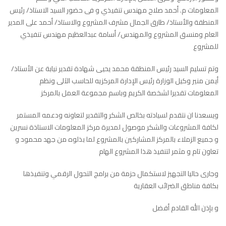
المعلومات م. أحمد صلاح مهندس تنفيذي و فى حضور السيد الاستاذ/ رئيس
المنطقة والأستاذ/ طارق الجمال مشرف المشروع والاستاذ/ أحمد على المدير
العام ومنسق المشروع والمهندس/ أسامة عبدالعظيم مهندس تنفيذي
للمشروع
وتم تسليم السيد رئيس المنطقة محمد يحيى شهادة تقدير نيابة عن الأستاذ/
أيمن منير وكيل الوزارة رئيس الإدارة المركزيه للحاسب الآلى ونظم
المعلومات تقديرا لشخصة الكريم وباسم مجموعة العمل بالمركز
ويسعدنا ان نتقدم لسيادته بخالص الشكر والتقدير لتعاونه ودعمه المستمر
لكافة المشروعات والشكر موصول لمديرة مركز المعلومات الاستاذة نسرين
و جميع الزملاء بالمركز المشاركين بالمشروع لما بذلوه من جهد محمود و
تعاون تام و مثمر لتنفيذ هذا المشروع الهام
وجارى حاليا التجهيز لاستكمال حزمة من برامج التحول الرقمي وتنفيذها
بكافة مناطق الضرائب العقارية
و بإذن الله القادم أفضل