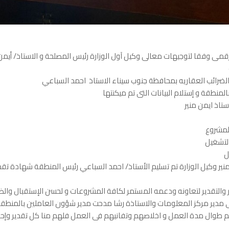
لرقمى وفقا لتوجيهات معالى وكيل آول الوزارة رئيس المصلحة و الاستاذ/ أيمن م
لضرائب العقاريه بمحافظة جنوب سيناء الاستاذ احمد السباعي
لمنطقة و إستلام البيانات التى تم ميكنتها
تاذ ايمن منير
المشروع
لتشغيل
ل
 منير وكيل الوزارة تم تسليم الأستاذ/ احمد السباعي رئيس المنطقة شهادة ت
 والتقدير لتعاونه ودعمه المستمر لكافة المشروعات و لحسن الإستقبال وال
مدير مركز المعلومات والاستاذة رشا مدحت مدير شؤون العاملين بالمنطقة 
وال مدة العمل و اخلاصهم وتفانيهم فى العمل فلهم منا كل تقدير وإحتر