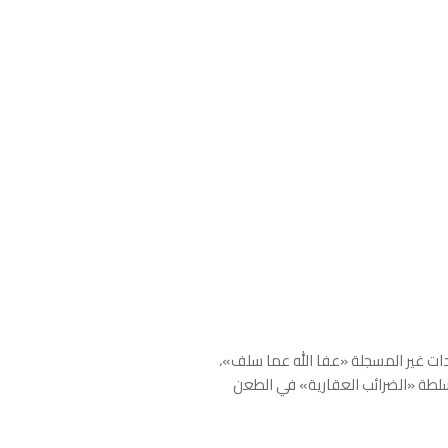
ات غير المسجلة «عفا الله عما سلف»،
سلطة «الضرائب العقارية» في الطعن