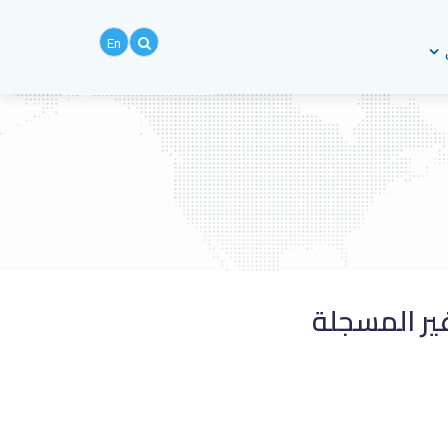
En
ير المسجلة